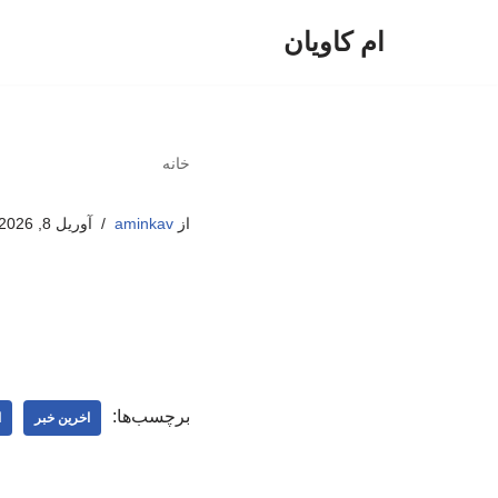
ام کاویان
پرش
به
محتوا
خانه
از
aminkav
آوریل 8, 2026
برچسب‌ها:
اخرین خبر
ا