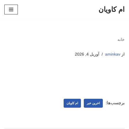
ام کاویان
پرش
به
محتوا
خانه
از
aminkav
آوریل 4, 2026
برچسب‌ها:
اخرین خبر
ام کاویان