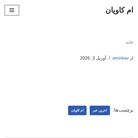
ام کاویان
پرش
به
محتوا
خانه
از
aminkav
آوریل 3, 2026
برچسب‌ها:
اخرین خبر
ام کاویان