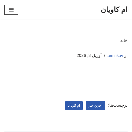
ام کاویان
پرش
به
محتوا
خانه
از
aminkav
آوریل 3, 2026
برچسب‌ها:
اخرین خبر
ام کاویان