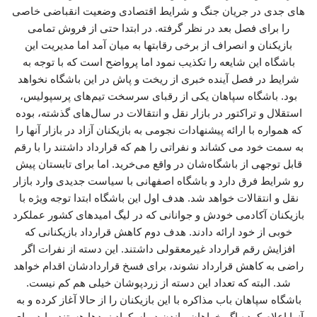
های جدی در جریان جنگ و شرایط اقتصادی وضعیت انقباضی خاصی
را برای فصل بعد در نظر گرفته. در ابتدا حتی از فروش تمامی
بازیکنان و انصراف از برخی رقابتها به میان آمد اما مدیریت این
باشگاه این شایعه را تکذیب نمود اما پرواضح است که با توجه به
شرایط در فصل آینده خبری از ریخت و پاش در این باشگاه نخواهد
بود. باشگاه سپاهان یکی از رقبای سرسخت تیم‌های پرسپولیس،
استقلال و تراکتور در بازار نقل و انتقالات در سال‌های گذشته، بوده
که همواره با ارائه پیشنهادات نجومی به بازیکنان آزاد در بازار آنها را
به سمت خود می کشاند و نفراتی را هم که قرارداد داشتند را با رقم
قابل توجهی از باشگاه‌شان در واقع می‌خرید. اما برای تابستان پیش
رو شرایط فرق دارد و باشگاه اصفهانی با سیاست جدیدی وارد بازار
نقل و انتقالات خواهد شد. هدف اول این باشگاه ابتدا توجه ویژه با
بازیکنان آکادمی خودش و جوانانی که در لیگ امیدهای کشور عملکرد
خوبی از خود ارائه دادند. هدف دوم کاهش قرارداد بازیکنانی که
افزایش رقم قرارداد غیرمعقولی داشتند. این دسته از نفرات اگر
راضی به کاهش قرارداد نشوند، برای فسخ قراردادشان اقدام خواهد
شد. البته که تعداد این دسته از زردپوشان خیلی هم کم نیست.
باشگاه سپاهان باب مذاکره با این بازیکنان را از حالا آغاز کرده و به
آنها اعلام کرده اگر خواهان ماندن در اسکواد زردها هستند، باید برای