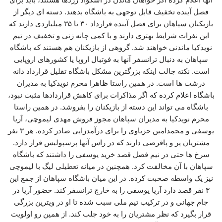
فصل آینده تخفیف قابل توجهی به باشگاه بدهند. دسته ای دیگر از
بازیکنان سپاهان برای فصل آینده قرارداد ۳۰ تا ۳۵ میلیاردی دارند که
این نفرات شرایط بهتری دارند و با کمی چانه زنی و تخفیف در تیم
نویدکیا ماندنی خواهند شد. گروهی از بازیکنان هم هستند که باشگاه
سپاهان به دنبال ترانسفر آنها به فوتبال اروپا یا کشورهای اروپایی
است. نکته جالب اینکه بزرگترین مشکل باشگاه تقلیل قرارداد دانه
درشت ها است. در همین راستا ظاهرا محرم نویدکیا به مدیران
باشگاه اعلام کرده که اگر مذاکرات برای کاهش قراردادها مثبت نبود،
باشگاه می تواند این دسته از بازیکنان را بفروشد. در همین راستا
محرم نویدکیا به مدیران سپاهان مجوز فروش مهدی لیموچی، آریا
یوسفی و محمدامین حزباوی را برای درآمدزایی صادر کرده‌. هر ۳ نفر
مشتریان پر و پاقرصی دارند که در راس آنها پرسپولیس قرار دارد.
سرخ ها حتی در نیم فصل قصد خرید یوسفی را داشتند که باشگاه
سپاهان با آن مخالفت کرد. همچنین در میانه تعطیلی لیگ با لیموچی
نیز یک واسطه صحبت کرده. در این میان باشگاه سپاهان از جمع این
۳ نفر قصد دارد آریا یوسفی را به خارج ترانسفر کند. حضور آریا در
جام جهانی و در ترکیب تیم ملی سبب شده تا او در ویترین بزرگی
قرار بگیرد که نظر مشتریان را به خود جلب کند. از همین رو اولویت