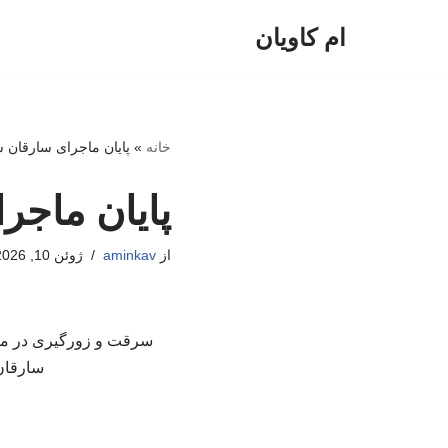
ام کاویان
پرش
به
محتوا
خانه
»
پایان ماجرای سارقان س
پایان ماجر
از
aminkav
ژوئن 10, 2026
سرقت و زورگیری در معاب
سارقان 