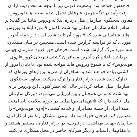
فاجعه‌بار خواهد بود. وضعیت کنونی نیز با توجه به محدودیت آزادی
رفت‌وآمد در تنگه هرمز، غیرقابل تحمل شده است. هانتا ویروس
معاون سخنگوی سازمان ملل درباره ابتلا به ویروس هانتا نیز گفت: بر
اساس اعلام سازمان جهانی بهداشت تاکنون ۹ مورد ابتلا به ویروس
هانتا شناسایی شده که ۷ مورد آن تایید شده است؛ از جمله آخرین
موردی که در فرانسه گزارش شده است. همچنین در میان مبتلایان،
سه مورد مرگ گزارش شده است. فرحان حق افزود: سازمان جهانی
بهداشت اعلام کرد آخرین مسافران کشتی تفریحی کروز «ام‌وی
هوندیوس» که با شیوع ویروس هانتا مواجه شده بود، تا پایان امروز از
کشتی پیاده خواهند شد و مسافران از طریق پروازهای ویژه‌ای که
تدارک دیده شده، جزایر قناری را ترک می‌کنند. معاون سخنگوی
سازمان ملل اضافه کرد: در حالی که خطر کنونی این ویروس برای
بهداشت عمومی همچنان پایین ارزیابی می‌شود، دبیرکل سازمان
ملل تاکید دارد که تلاش‌های بین‌المللی در حوزه سلامت باید امنیت
همه افراد، از جمله مسافران و خدمه کشتی «اِم‌وی هوندیوس» را
تضمین کند. فرحان حق ادامه داد: تیمی متشکل از ۸ نفر از کارکنان
سازمان جهانی بهداشت، در تنریف، در جزایر قناری، مستقر هستند و
با مقام‌های اسپانیا و دیگر شرکای حاضر در محل همکاری می‌کنند.