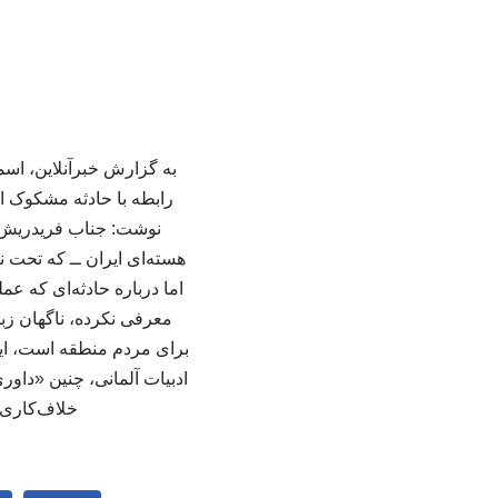
به گزارش خبرآنلاین، اسم
رابطه با حادثه مشکوک ان
نوشت: جناب فریدریش م
هسته‌ای ایران ــ که تحت ن
اما درباره حادثه‌ای که ع
معرفی نکرده، ناگهان زبا
برای مردم منطقه است، این
ادبیات آلمانی، چنین «دا
خلاف‌کاری‌ه