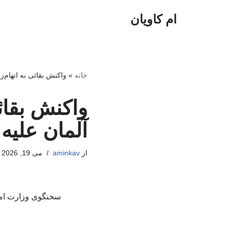
ام کاویان
پرش
به
محتوا
خانه
»
واکنش بقائی به اتهام‌
واکنش بقائ
آلمان علیه 
از
aminkav
می 19, 2026
سخنگوی وزارت امور