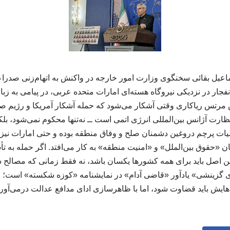
اعیل بقائی سخنگوی وزارت امور خارجه در واکنش به اتهام‌زنی صدراع
فجار در نزدیکی نیروگاه‌ هسته‌ای امارات متحده عربی، در پیامی به زب
رتس ریاکاری وقتی آشکار می‌شود که حمله آشکار آمریکا و رژیم ص
ظارت آژانس بین‌المللی انرژی اتمی است ــ نه‌تنها محکوم نمی‌شود، بلک
ملیات پرچم دروغین دشمنان صلح و وفاق منطقه بوده و حتی امارات نیز 
ن «حقوق بین‌الملل» و «امنیت منطقه» به کار می‌افتد. اگر حمله به 
 اصل باید برای همه کشورها یکسان باشد، نه فقط زمانی که مصالح 
وری گزینشی» یادآور «قاضی آدام» در نمایشنامه «کوزه شکسته» است؛ 
ایش باید قضاوت شود، اما با ظاهرسازی ادای مدافع عدالت درمی‌آورد! 0310