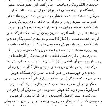
چیپ‌های الکترونیکی دنیاست.» بنابر گفته این عضو هیئت علمی
دانشگاه تهران سیستم‌ها در برابر بحران در سه حالت قرار
می‌گیرند:« شکننده، تحت فشار خرد می‌شوند، تاب‌آور، مانند فنر
فشرده می‌شوند و پس از بحران به حالت عادی برمی‌گردند و
پادشکننده، سیستم‌هایی که از بحران تغذیه کرده و خود را بهبود
می‌دهند.» او در ادامه افزود:«امروز زمان آن است که شرکت‌های
ایرانی ذهنیت سنتی را کنار گذاشته و مدل‌های کسب‌وکار جدید و
پادشکننده را بر پایه هوش مصنوعی خلق کنند؛ زیرا AI به شدت
بهره‌وری، سرعت توسعه، تنوع محصول و شخصی‌سازی را بالا
می‌برد. بحران انرژی (مثل قطعی ۵۰ درصدی گاز کارخانه‌ها در
زمستان و به تبع آن قطعی برق) تا سال‌ها با ماست. در این شرایط،
شرکت‌ها باید خودشان دریچه‌های جدیدی مثل گذار به انرژی‌های
تجدیدپذیر خورشیدی را خلق کنند.» استراتژی سه‌گانه هوش
مصنوعی در کسب‌وکار (سپر، سلاح، رادار) بنابر گفته محمدی، برای
جنگیدن در این محیط متخاصم، کسب‌وکارها به یک کیت ابزار
استراتژیک نیاز دارند که هوش مصنوعی هر سه رکن آن را فراهم
می‌کند: ۱. سپر (کاهش آسیب‌پذیری‌ها) کارکردهایی از هوش
مصنوعی که از کسب‌وکار و دارایی‌های شما در برابر ضربات محیطی