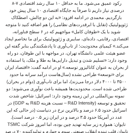
رکود عمیق می‌شود. ما به حداقل ۱۰ سال رشد اقتصادی ۷-۸
درصدی نیاز داریم تا صرفاً به جایگاه اقتصادی ۱۰ سال پیش خود
بازگردیم. محمدی در ادامه افزود: «به این دو چالش، اصطکاک
ژئوپولیتیک (تقابل با ابرقدرت‌های نظامی) را هم اضافه کنید تا متوجه
شوید با یک «طوفان کامل» مواجهیم که در ۶ سطح فناورانه،
اقتصادی، رقابتی، داده‌ای، سایبری و ژئوپولیتیک برای ما تخاصم ایجاد
می‌کند.» کیمیای محدودیت؛ از تاب‌آوری تا پادشکنندگی بنابر گفته این
عضو هیئت علمی دانشگاه تهران، در مواجهه با این طوفان، دو راه
وجود دارد: «تسلیم شدن و تبدیل دارایی‌ها به طلا و ملک، یا استفاده
از بحران به عنوان کاتالیزور توسعه.» او در ادامه گفت: «اقتصاد ایران
برای «توسعه» طراحی نشده (سال‌هاست درآمد سرانه ما حدود
۳۵۰۰ تا ۴۰۰۰ دلار درجا می‌زند)، اما برای تاب‌آوری (دوام در بحران)
طراحی شده است. محدودیت‌ها همیشه باعث نوآوری می‌شوند؛ دو
نمونه بین‌المللی در این زمینه وجود دارد: اسرائیل: شاخص شدت
تحقیق و توسعه (R&D Intensity – نسبت هزینه R&D به GDP) در
اسرائیل حدود ۶.۵ درصد و بالاترین نرخ در دنیاست (در حالی که این
عدد در آمریکا حدود ۳.۵ درصد و در ایران زیر ۰.۵ درصد است).
تایوان: همواره زیر سایه تهدید چین بوده، اما امروز شرکت TSMC
تایوان قلب تپنده انقلاب صنعتی سوم و چهارم و تولیدکننده ۷۰ درصد