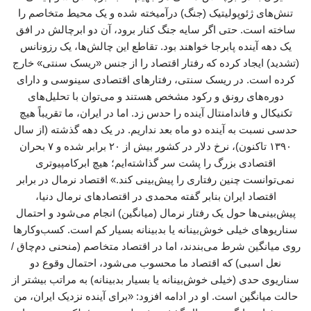
تنش‌های ژئوپولیتیک (جنگ) درآمیخته شده و یک محیط متخاصم را
ساخته است. حتی اگر سایه جنگ کنار برود، آن دو ابرچالش در افق
یک دهه آینده پابرجا خواهند بود. تقاطع این چالش‌ها، یک رزونانس
(تشدید) ایجاد کرده که رفتار اقتصاد را از جنس «ریسک سنتی» خارج
کرده است. در ریسک سنتی، رفتارهای اقتصادی سینوسی و دارای
دوره‌های رونق و رکود مشخص هستند و می‌توان با تحلیل‌های
تکنیکال و فاندامنتال آینده را حدس زد. اما در ایران، ما تقریباً هیچ
حدسی نسبت به آینده دو ماه بعد نداریم. در یک دهه گذشته (از سال
۱۳۹۰ تاکنون)، نرخ دلار در کشور بیش از ۲۰ برابر شده و ۷ بحران
اقتصادی بزرگ را پشت سر گذاشته‌ایم؛ هیچ ابرکامپیوتری
نمی‌توانست چنین رفتاری را پیش‌بینی کند.» اقتصاد نرمال در برابر
اقتصاد ایران بنابر گفته محمدی در اقتصادهای نرمال دنیا،
پیش‌بینی‌ها حول یک رفتار نرمال (میانگین) انجام می‌شود و احتمال
سناریوهای خیلی خوش‌بینانه یا بدبینانه بسیار کم است. کسب‌وکارها
روی میانگین شرط می‌بندند، اما در اقتصاد متخاصم (منحنی دم‌چاق /
نعل اسبی) که اقتصاد ما محسوب می‌شود، احتمال وقوع دو
سناریوی حدی (خیلی خوش‌بینانه یا بسیار بدبینانه) به مراتب بیشتر از
حالت میانگین است. او در ادامه افزود: «برای آینده نزدیک ایران، من