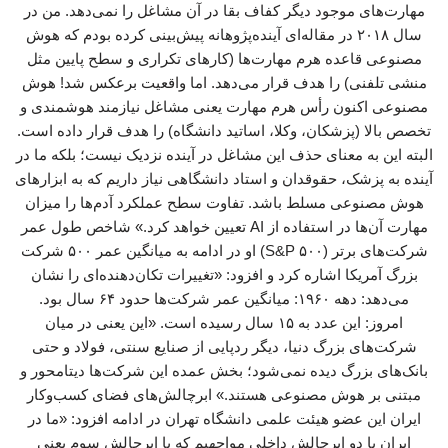
مهارت‌های موجود دیگر کفاف بقا در آن مشاغل را نمی‌دهد. من در
سال ۲۰۱۸ در مقاله‌ای آینده‌پژوهانه پیش‌بینی کرده بودم که هوش
مصنوعی قاعده هرم مهارت‌ها (کارهای تکراری و سطح پایین مثل
منشی تلفنی) را هدف قرار می‌دهد. اما واقعیت برعکس شد! هوش
مصنوعی اکنون رأس هرم مهارت یعنی مشاغل نیازمند هوشمندی و
تخصص بالا (پزشکان، وکلا، اساتید دانشگاه) را هدف قرار داده است.
البته این به معنای حذف این مشاغل در آینده نزدیک نیست؛ بلکه ما در
آینده به پزشک، حقوقدان و استاد دانشگاهی نیاز داریم که به ابزارهای
هوش مصنوعی مسلط باشد. تفاوت سطح عملکرد آدم‌ها را میزان
مهارت آن‌ها در استفاده از AI تعیین خواهد کرد.» شاخص طول عمر
شرکت‌های برتر (S&P ۵۰۰) او در ادامه به میانگین عمر ۵۰۰ شرکت
بزرگ آمریکا اشاره کرد و افزود: «تغییرات تکان‌دهنده‌ای را نشان
می‌دهد: دهه ۱۹۶۰: میانگین عمر شرکت‌ها حدود ۶۴ سال بود.
امروز: این عدد به ۱۵ سال رسیده است. «این یعنی در میان
شرکت‌های بزرگ دنیا، دیگر ردپایی از صنایع سنتی، فولاد و حتی
بانک‌های بزرگ دیده نمی‌شود؛ بخش عمده این شرکت‌ها دیتامحور و
مبتنی بر هوش مصنوعی هستند.» ابرچالش‌های فضای کسب‌وکار
ایران این عضو هیئت علمی دانشگاه تهران در ادامه افزود: «ما در
ایران با دو ابرچالش داخلی مواجهیم که با ابرچالش سوم یعنی