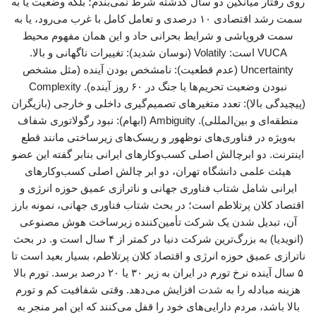
روی رفتار میانگین دو سال گذشته شرط نمی‌بندم؛ بلکه وضعیت یا به
سمت رشد اقتصادی ۱۰ درصدی و تعامل کامل با غرب می‌رود، یا به
سمت فروپاشی و شرایط بحرانی حاد و این همان مفهوم محیط
VUCA است: Volatily (نوسان شدید): تغییرات ناگهانی و بالا.
Uncertainty (عدم قطعیت): نامشخص بودن آینده (مثل مشخص
نبودن وضعیت تحریم‌ها یا جنگ در ۶۰ روز آینده). Complexity
(پیچیدگی بالا): تعدد متغیرهای تصمیم‌گیری داخلی و خارجی (بازیگران
منطقه‌ای و بین‌المللی). Ambiguity (ابهام): نبود رگولاتوری شفاف
به‌ویژه در فناوری‌های نوظهور و ریسک‌های زیرساختی مانند قطع
اینترنت. دو ابرچالش اصلی کسب‌وکارهای ایرانی بنابر گفته این عضو
هیئت علمی دانشگاه تهران، دو ابر چالش اصلی کسب‌وکارهای
ایرانی شامل شتاب فناوری جهانی و ناترازی عمیق حوزه انرژی و
اقتصاد کلان پرتلاطم است؛ در بحث شتاب فناوری جهانی، نمونه بارز
آن، تبدیل شدن یک شرکت تأمین‌کننده زیرساخت هوش مصنوعی
(انویدیا) به بزرگ‌ترین شرکت دنیا در کمتر از ۴ سال است و. در بحث
ناترازی عمیق حوزه انرژی و اقتصاد کلان پرتلاطم، بسیار بعید است تا
۵ سال آینده نرخ تورم در ایران به زیر ۳۰ یا ۲۰ درصد برسد. تورم بالا
هزینه مبادله را به شدت افزایش می‌دهد. وقتی شفافیت کم و تورم
بالا باشد، مردم دارایی‌های خود را قفل می‌کنند که این امر منجر به