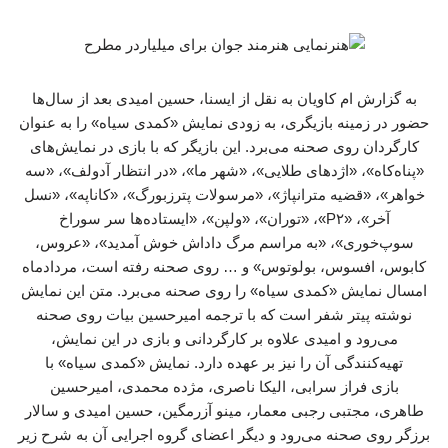
به گزارش ام کاویان به نقل از ایسنا، حسین امیدی بعد از سال‌ها
حضور در زمینه بازیگری، به زودی نمایش «کمدی سیاه» را به عنوان
کارگردان روی صحنه می‌برد. این بازیگر که با بازی در نمایش‌های
«پناه‌کاه»، «اژدهای طلایی»، «شهر ما»، «در انتظار آدولف»، «سه
خواهر»، «قضیه مترانپاژ»، «مرسولات پترزبورگ»، «کاناپه»، «نسل
آخر»، «P۲»، «توران»، «ولپن»، «ایستاده‌ها سر سوراخ
سوپ‌خوری»، «به مراسم مرگ داداش خوش آمدید»، «عروس،
کابوس، افسوس، بولوتوس» و … روی صحنه رفته است، مردادماه
امسال نمایش «کمدی سیاه» را روی صحنه می‌برد. متن این نمایش
نوشته پیتر شفر است که با ترجمه امیرحسین بیات روی صحنه
می‌رود و امیدی علاوه بر کارگردانی و بازی در این نمایش،
تهیه‌کنندگی آن را نیز بر عهده دارد. نمایش «کمدی سیاه» با
بازی فراز ‌سرابی، الیکا ‌ناصری، مژده محمدی، امیرحسین
‌طاهری، مجتبی ‌رجبی ‌معمار، مینو ‌آزرمگین، حسین ‌امیدی و سالار
‌برزگر روی صحنه می‌رود و دیگر اعضای گروه اجرایی آن به شرح زیر