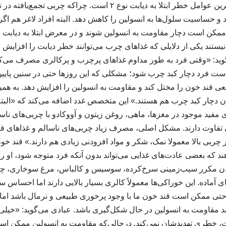
می‌شود که یکی از مهم‌ترین عوامل خطر ابتلا به دیابت نوع ۲ است. چرا
کند و حساسیت سلول‌ها به انسولین را کاهش دهد. البته افراد لاغر هم اگ
نیستند یکی از دلایلی که غذاهای چرب می‌توانند خطر دیابت را افزایش ده
وید: «وقتی فرد به‌ طور مداوم غذاهای پرچرب و پرکالری مصرف می‌کند
 است فرد دچار کبد چرب شود؛ مشکلی که این روزها حتی در سنین پایی
ی قند خون را مختل کند و مقاومت به انسولین را افزایش دهد. به همین
 دیابت نوع ۲ همزمان دچار کبد چرب هم هستند.» این متخصص غدد اضافه می‌کند که «ال
ی مفید موجود در مغزها، ماهی، روغن زیتون و آووکادو با چربی‌های نا
 تفاوت دارند. مشکل اصلی، مصرف زیاد چربی‌های ناسالم و غذاهای ف
 چربی بالا معمولا نمک، شکر و مواد افزودنی زیادی هم دارند.» قند خو
که بعضی عادت‌های غذایی می‌تواند بدون آنکه فرد متوجه شود، او را
ردن مکرر سیب‌زمینی سرخ‌کرده، سوسیس و کالباس، مرغ سوخاری، چیپ
آماده. این خوراکی‌ها معمولاً کالری بسیار بالایی دارند اما احساس سی
تی ممکن است قند خون ما با وجود پرخوری طبیعی و نرمال باشد اما 
د مقاومت به انسولین در حال شکل‌گیری باشد. عبادی می‌گوید: «خیلی‌ه
، خطری تهدیدشان نمی‌کند. درحالی‌که مقاومت به انسولین ممکن اس