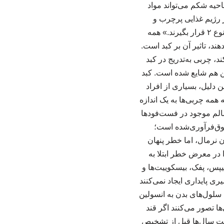
که چربی تجمع‌یافته در ناحیه شکم می‌تواند مواد
ر رژیم غذایی پرچرب و
کم‌تحرکی داشته باشند، ممکن است دچار مقاومت به انسولین شوند و در معرض ابتلا به دیابت نوع ۲ قرار بگیرند.» همه
ند، تاثیر آن بر کبد است.
، چربی به‌تدریج در کبد
ن هم شایع شده است. کبد
 دلیل، بسیاری از افراد
بته همه چربی‌ها به یک اندازه
سالم موجود در فست‌فودها
وق‌فرآوری‌شده است؛
ن نرمال، اما خطر پنهان
 در معرض خطر ابتلا به
س، پفک، بیسکوییت‌ها و
ری پایداری ایجاد نمی‌کنند
سلول‌های بدن به انسولین
ا تصور می‌کنند اگر قند
ت سال‌ها قبل از تشخیص