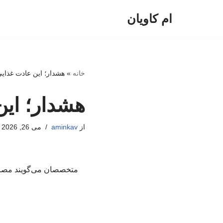
ام کاویان
پرش
به
محتوا
خانه
»
هشدار؛ این عادت غذایی
هشدار؛ این
از
aminkav
می 26, 2026
متخصصان می‌گویند مصرف