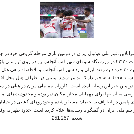
یکشنبه ۳۱ خرداد و از ساعت ۲۲:۳۰ در ورزشگاه سوفای شهر لس آنجلس رو در روی تی
تیم کشورمان شامگاه شنبه ۳۰ خرداد به وقت ایران وارد شهر لس آنجلس و بلافاصله ر
نقل از مهر، در همین حال رسانه «caliber» خبر داد که تدابیر شدید امنیتی در اط
ر متن خبر این رسانه آمده است: کاروان تیم ملی ایران در هتلی در م
ی به آن تنها برای مهمانان مجاز امکان‌پذیر بوده و محدودیت‌های امن
ی پلیس در اطراف ساختمان مستقر شده و خودروهای گشتی در خیابان‌
ر تیم ملی ایران در گفتگو با رسانه‌ها اعلام کرده است: حدود ظهر به 
شدیم. 257 251