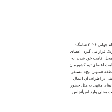
به گزارش خبرگزاری خبرآنلاین؛ تیم ملی فوتبال ایران در دومین بازی مرحله گروهی خود در جام جهانی ۲۰۲۶ شامگاه
م ملی بلژیک قرار می گیرد. اعضای
اهی هتل محل اقامت خود شدند. به
راف هتل محل اقامت اعضای تیم کشورمان
نطقه «منهتن بیچ» مستقر
یتی در اطراف آن اعمال
های منتهی به هتل حضور
وقت محلی وارد لس‌آنجلس