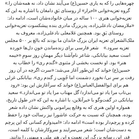
چهره‌هایی را که به یاری حسین(ع) می‌آیند نشان داد، نه همه‌شان را.»
گروه تعزیه‌خوانی «احرار» از روستای بَقِ دامغان با اشاره به این که
تعزیه‌خوانی هنری ۱۰۰ ساله در میان خانواده‌شان است، ادامه داد:
«ملارمضان نادعلی‌زاده، پدربزرگ مادری بنده پیشکسوت تعزیه‌خوانی
روستای بَقِ بود. همچنین غلامعلی نادعلی‌زاده، معروف به
ملک‌الشعرای تعزیه ایران بزرگ خاندان ما بودند که بالغ بر ۵۰۰ مجلس
تعزیه سرود.» شعر فارسی برای زنده‌ماندن خونِ دل‌ها خورده
است سعید بیابانکی، شاعر نام‌آشنا دیگر مهمانِ روز سومِ «خیمه
هنر» بود. او نخست بخشی از مثنوی «گندم ری» را خطاب به
حسین(ع) خواند که این‌طور آغاز می‌شد: «سرت اگرچه در آن روز
رفت بر سرِ نی/ نخورد دشمنت اما جُوِیی ز گندم ری». بیابانکی غزلی
هم برای ابوالفضل‌العباس(ع) خواند که سرآغازش این بود: «رود
بی‌تاب مرا یاد تو می‌اندازد/ گل مهتاب مرا یاد تو می‌اندازد.» سعید
بیابانکی در گفت‌وگو با خبرآنلاین، با اشاره به این که «در طول تاریخ،
همواره اولین هنری که به وقایع پیرامونی واکنش نشان داده شعر
بوده، همچنان که نسبت به حرکت عاشورا نیز رسالت خود را حفظ
کرده و پرچم‌دار بوده است» ادامه داد: «امیدوارم کسانی که این پرچم
به دست‌شان است؛ شعر می‌سرایند و سروکارشان با کلمه است،
قدر این رسانه بزرگ، این نعمت و این هنر ملی و میهنی را بدانند.