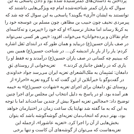
پرداختن به داستان‌های کمترشنیده شده بود و دادن پاسخی به این
سوال که یاران کمتر شناخته‌شده امام چه ویژگی‌هایی داشتند که
توانستند به ایشان «آری» بگویند؟ پاسخی به این سوال که چه شد که
پیرمردی نحیف چون حبیب بن مظاهر، چون مسلم بن عوسجه خود را
به کربلا رساند اما مختار نرسید؟» او که خود را «پیرمرد و ته‌کاسه‌ای
جامِ نقالان و پرده‌خوانان» می‌خواند، افزود: «پس هر کسی نمی‌تواند
در صف یاران حسین(ع) دربیاید و همان ‌طور که در ابتدای نَقل اشاره
کردم: یار را از یارِ یار اندیشه کن… در شناخت حسین(ع) همین بس
که ببینیم چه کسانی در صف یاران حسین(ع) درآمدند و نه فقط او را
یاری که در راهش جانبازی کردند.» تعزیه‌خوانی از روستای بَقِ
دامغان: نَسَبِمان به ملک‌الشعرای تعزیه ایران می‌رسد جواد خداوندی
در گفت‌وگو با خبرآنلاین از این گفت که با گروه تعزیه «احرار» از
روستای بَقِ دامغان برای اجرای تعزیه «شهادت حسین(ع)» به خیمه
هنر آمده بود. او در پاسخ به دلیل انتخاب این مجلس برای اجرا چنین
توضیح داد: «مجالس تعزیه اصولا بیش از چندین ساعت‌اند اما با توجه
به این که به ما گفته شد نهایتا یک ساعت زمان در اختیارمان خواهد
بود، بهتر دیدم که انتخاب‌مان تعزیه‌ای گوشه‌گوشه باشد که بتوان
بخش‌هایی از آن را اجرا کرد. «تعزیه عاشورا»، ازجمله این
تعزیه‌هاست که می‌توان از گوشه‌های آن کاست و تنها برخی