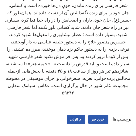
شعر فارسی برای زنده ماندن، خونِ دل‌ها خورده است و کسانی،
جان خود را برای زنده نگه‌داشتن آن از دست داده‌اند. همان‌طور که
حسین(ع)، جان خود، یاران و اصحابش را در راه خدا فدا کرد، بسیاری
نیز در راه شعر جان دادند. شاید کسانی باور نکنند اما شعر فارسی
شهید، بسیار داده است؛ عطار نیشابوری را مغول‌ها شهید کردند،
حسین‌بن‌منصور حلاج را به دستور خلیفه عباسی به دار آویختند،
فرخی یزدی را به دستور حاکم یزد دهان دوختند، میرزاده عشقی را
پس از کودتا ترور کردند و.. پس فراموش نکنید شعر فارسی شهید
بسیار داده است و باید قدرش را دانست.» «خیمه هنر» تا سه‌شنبه،
شانزدهم تیر هر روز از ساعت ۱۸ و ۴۵ دقیقه با بخش‌هایی ازجمله
مجالس پرده‌خوانی، تعزیه، شعرخوانی و اجرای موسیقی در محوطه
مجموعه تئاتر شهر در حال برگزاری است. عکاس: سیامک سقایی
۵۹۲۴۲
برچسب‌ها:
اخرین خبر
ام کاویان