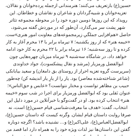
حسین(ع) بازتعریف می‌کنند؛ هنرمندانی ازجمله پرده‌خوانان و نقالان،
تعزیه‌خوانان و شبیه‌گردانان و شاعران و نقاشان و خطاطان. این
رویداد که این روزها دومین دوره خود را در محوطه مجموعه تئاتر
شهر پشت سر می‌گذارد، آن‌طور که در موردش گفته می‌شود،
حاصل «هم‌افزایی جملگیِ زیرمجموعه‌های معاونت امور هنری»ست.
«خیمه هنر» که از روز یکشنبه؛ ۷ تیرماه برابر با ۱۳ محرم آغاز به کار
کرده و تا روز سه‌شنبه؛ ۱۶ تیرماه برابر با ۲۲ محرم به کار خود ادامه
خواهد داد، در شامگاه سه‌شنبه ۹ تیرماه میزبان چهره‌هایی چون
ابوالفضل ورمزیار (مرشد و نقال پیشکسوت)، جواد خداوندی
(سرپرست گروه تعزیه احرار از روستای بق دامغان) و سعید بیابانکی
(شاعر شناخته‌شده معاصر) بود. یار را از یارِ یار اندیشه کن/ چه‌طور
حبیب بن مظاهر توانست و مختار نتوانست؟ «عابس و حق‌الناس»؛
عنوان نَقلی بود که ابوالفضل ورمزیار برای اجرا در شب سوم «خیمه
هنر» انتخاب کرده بود. او در گفت‌وگو با خبرآنلاین در مورد دلیل این
انتخاب، گفت: «هدف ما معرفت‌شناسی قیام حسین(ع) است، نه
صرفا روایت داستان قیام ایشان. وگرنه کیست که داستان حسین(ع)،
ابوالفضل‌العباس(ع)، علی‌اکبر(ع) و… نشنیده باشد؟ اگرچه دوباره
گفتن این داستان‌ها نیز لذات ویژه خود را به همراه دارد اما قصد من