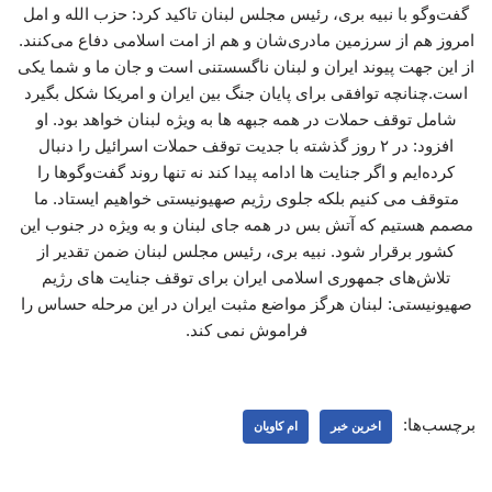
گفت‌وگو با نبیه بری، رئیس مجلس لبنان تاکید کرد: حزب الله و امل
امروز هم از سرزمین مادری‌شان و هم از امت اسلامی دفاع می‌کنند.
از این جهت پیوند ایران و لبنان ناگسستنی است و جان ما و شما یکی
است.چنانچه توافقی برای پایان جنگ بین ایران و امریکا شکل بگیرد
شامل توقف حملات در همه جبهه ها به ویژه لبنان خواهد بود. او
افزود: در ۲ روز گذشته با جدیت توقف حملات اسرائیل را دنبال
کرده‌ایم و اگر جنایت ها ادامه پیدا کند نه تنها روند گفت‌وگوها را
متوقف می کنیم بلکه جلوی رژیم صهیونیستی خواهیم ایستاد. ما
مصمم هستیم که آتش بس در همه جای لبنان و به ویژه در جنوب این
کشور برقرار شود. نبیه بری، رئیس مجلس لبنان ضمن تقدیر از
تلاش‌های جمهوری اسلامی ایران برای توقف جنایت های رژیم
صهیونیستی: لبنان هرگز مواضع مثبت ایران در این مرحله حساس را
فراموش نمی کند.
برچسب‌ها:
اخرین خبر
ام کاویان