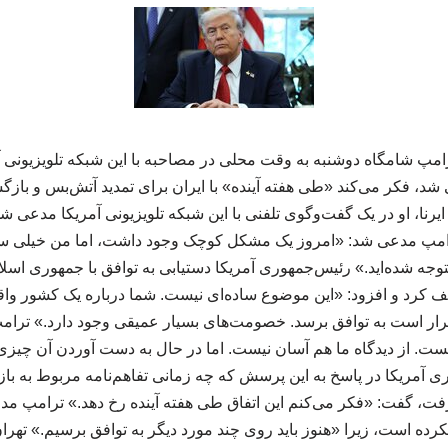
امپ شامگاه دوشنبه به وقت محلی در مصاحبه با این شبکه تلویزیونی آ
د، فکر می‌کند «طی هفته آینده» با ایران برای تمدید آتش‌بس و بازگش
یرنا، او در یک گفت‌وگوی تلفنی با این شبکه تلویزیونی آمریکا مدعی 
امپ مدعی شد: «امروز یک مشکل کوچک وجود داشت، اما من خیلی سر
 متوجه شده‌اید.» رئیس‌جمهوری آمریکا دستیابی به توافق با جمهوری اسلا
 کرد و افزود: «این موضوع ساده‌ای نیست. شما درباره یک کشور واقع
ر است به توافق برسد. خصومت‌های بسیار عمیقی وجود دارد.» ترامپ ا
 نیست. از دیدگاه ما هم آسان نیست. اما در حال به دست آوردن آن چیزی
آمریکا در پاسخ به این پرسش که چه زمانی تفاهم‌نامه مربوط به باز
فت، گفت: «فکر می‌کنم این اتفاق طی هفته آینده رخ دهد.» ترامپ مدع
 نکرده است، زیرا «هنوز باید روی چند مورد دیگر به توافق برسیم.» تهر