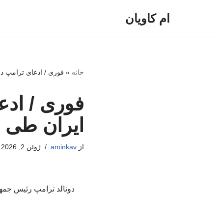
ام کاویان
پرش
به
محتوا
خانه
»
فوری / ادعای ترامپ درب
فوری / ادع
ایران طی ه
از
aminkav
ژوئن 2, 2026
دونالد ترامپ رئیس جمهور