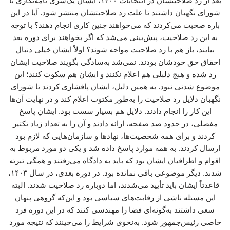
بعد از رد صلاحیتشان در انتخابات ۱۴۰۰، ایشان یک‌سری نامه‌نگاری با
شورای نگهبان داشتند تا علت رد صلاحیتشان منتشر شود. آیا در این
باره صحبت می‌کردند که می‌خواهند چنین کاری انجام دهند؟ با توجه
به این رد صلاحیت، پیش‌بینی می‌شد که اگر بخواهند برای دوره بعد
بیایند، باز هم با رد صلاحیت مواجه شوند؟ اولاً ایشان خیلی دنبال
احقاق حق خودشان بودند. نمی‌شد به‌سادگی بگویند صلاحیت ایشان
رد شده و هیچ دلیلی هم اعلام نکنند و ایشان هم سکوت کنند؛ این
موضوع شدنی نبود. به همین دلیل، ایشان پافشاری کردند تا شورای
نگهبان دلایل رد صلاحیت را به‌طور مکتوب اعلام کند و در نهایت آن‌ها
این کار را انجام دادند. دلایل هم بسیار سست بود. ایشان پاسخ
مفصلی، در حدود صد صفحه، ارائه دادند و آن را به تعداد زیاد تکثیر
کردند و برای همه شخصیت‌ها، نهادها و سازمان‌هایی که لازم بود
ارسال کردند. به همه موارد پاسخ داده شد و یکی دو مورد مربوط به
اقوام و اطرافیان ایشان بود که باید به دادگاه می‌رفتند و همگی تبرئه
شدند. دیگر موضوعی باقی نمانده بود. در دوره بعدی، در سال ۱۴۰۳،
قاعدتاً ایشان باید تأیید می‌شدند، اما دوباره رد صلاحیت شدند. البته
این مسئله ناشی از رقابت‌های سیاسی بود و این‌که گروهی پنهان
سعی داشتند به‌گونه‌ای فضا را مهندسی کنند که در این دوره فرد
خاصی رئیس‌جمهور شود. به‌نحوی شرایط را می‌چینند که نتیجه مورد