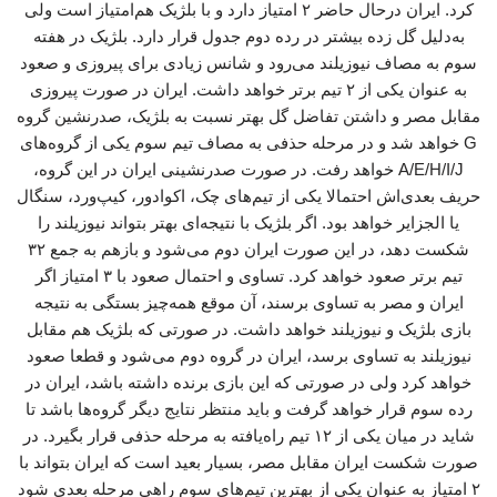
کرد. ایران درحال حاضر ۲ امتیاز دارد و با بلژیک هم‌امتیاز است ولی
به‌دلیل گل زده بیشتر در رده دوم جدول قرار دارد. بلژیک در هفته
سوم به مصاف نیوزیلند می‌رود و شانس زیادی برای پیروزی و صعود
به عنوان یکی از ۲ تیم برتر خواهد داشت. ایران در صورت پیروزی
مقابل مصر و داشتن تفاضل گل بهتر نسبت به بلژیک، صدرنشین گروه
G خواهد شد و در مرحله حذفی به مصاف تیم سوم یکی از گروه‌های
A/E/H/I/J خواهد رفت. در صورت صدرنشینی ایران در این گروه،
حریف بعدی‌اش احتمالا یکی از تیم‌های چک، اکوادور، کیپ‌ورد، سنگال
یا الجزایر خواهد بود. اگر بلژیک با نتیجه‌ای بهتر بتواند نیوزیلند را
شکست دهد، در این صورت ایران دوم می‌شود و بازهم به جمع ۳۲
تیم برتر صعود خواهد کرد. تساوی و احتمال صعود با ۳ امتیاز اگر
ایران و مصر به تساوی برسند، آن موقع همه‌چیز بستگی به نتیجه
بازی بلژیک و نیوزیلند خواهد داشت. در صورتی که بلژیک هم مقابل
نیوزیلند به تساوی برسد، ایران در گروه دوم می‌شود و قطعا صعود
خواهد کرد ولی در صورتی که این بازی برنده داشته باشد، ایران در
رده سوم قرار خواهد گرفت و باید منتظر نتایج دیگر گروه‌ها باشد تا
شاید در میان یکی از ۱۲ تیم راه‌یافته به مرحله حذفی قرار بگیرد. در
صورت شکست ایران مقابل مصر، بسیار بعید است که ایران بتواند با
۲ امتیاز به عنوان یکی از بهترین تیم‌های سوم راهی مرحله بعدی شود