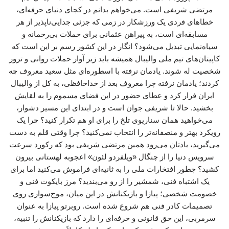
مرتضی شریفی است. می‌خواهم بدانم در کجای دنیای حرفه‌ای،
خطاهای فردی یک ورزشکار در زمی که جزئی جدایی‌ناپذیر از هر
مسابقه‌ای است، به پیراهن عثمانی برای حملات بی‌رحمانه و
سیاه‌نمایی تبدیل می‌شود؟ انگار در این کشور رسم بر این است که
کاپیتان‌های تیم ملی والیبال همیشه باید زیر آوار حملات روانی و ترور
شخصیت له شوند. یادمان نرفته با اسطوره‌ای مثل سعید معروف چه
کردند؛ یادمان نرفته چرا معروف بعد از خداحافظی، به کل از والیبال
ایران فرار کرد و عطای حضور در این فضای مسموم را به لقایش
بخشید. حالا تا شریفی جوان است و در ابتدای این مسیر دشوار،
می‌خواهید همان سناریوی تلخ را برای او هم تکرار کنید؟ چرا یک
رویکرد بهتر و منصفانه‌تر را انتخاب نمی‌کنید؟ چرا وقتی قلم به دست
می‌گیرید، یادتان می‌رود همین مرتضی شریفی بود که رکورد سرعت
سرویس دنیا را از چنگال «ویلفردو لئون» اعجوبه لهستانی بیرون
کشید؟ چطور افتخارات ملی را به ثانیه‌ای فراموش می‌کنید اما برای
یک اشتباه فنی، شمشیر را از رو می‌بندید؟ مرز بایکوت فنی و
خصومت شخصی؛ پیازا و بازیکنانش در این میان، موج‌سواری روی
تصمیمات کادر فنی هم شروع شده است. روبرتو پیازا به عنوان
سرمربی، این حق قانونی و حرفه‌ای را دارد که بازیکنانش را تنبیه،