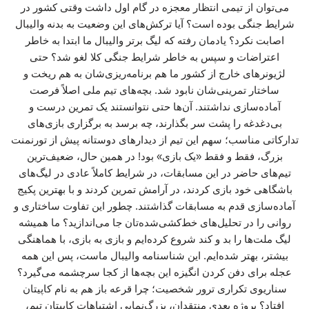
می‌توان از تیمی انتظار معجزه در گام اول داشت وقتی کشور در
شرایط جنگی بوده است؟ آیا ترکش‌های این وضعیت به بدنه والیبال
اصابت نکرد؟ یادمان رفته که لیگ برتر والیبال ما ابتدا به خاطر
اعتراضات و سپس به خاطر شرایط جنگی کلا لغو شد؟ حتی
لژیونرهای خارج از کشور ما هم برنامه‌ریزی‌شان به هم ریخت و
ساختار تمرینی‌شان نابود شد. بچه‌های تیم ملی اصلاً فرصت
آماده‌سازی نداشتند. آن‌ها حتی نتوانستند یک تمرین درست و
بی‌دغدغه را پشت سر بگذارند، چه برسد به برگزاری بازی‌های
تدارکاتی مناسب؛ سهم این تیم از دیدارهای دوستانه پیش از تورنمنت
بزرگ، فقط و فقط «یک بازی» بود! در همین حال، ضعیف‌ترین
تیم‌های حاضر در این مسابقات، در شرایط کاملاً عادی در لیگ‌های
باشگاهی خود بازی کردند، در آرامش تمرین کردند و با بهترین پکیج
آماده‌سازی قدم به مسابقات گذاشتند. چطور این تفاوت ساختاری و
روانی را در تحلیل‌های خط‌کشی‌شده‌تان جا می‌اندازید؟ ما همیشه
لیگ ملت‌ها را بد و کند شروع کرده‌ایم و بازی به بازی، با هماهنگی
بیشتر، بهتر شده‌ایم. این شناسنامه والیبال ماست، پس این همه
عجله برای دفن کردن انگیزه این بچه‌ها از کجا سرچشمه می‌گیرد؟
سناریوی تکراری ترور شخصیت؛ چرا قرعه باز هم به نام کاپیتان
افتاد؟ پروژه بعدی منتقدان، بزرگ‌نمایی اشتباهات کاپیتان تیم،