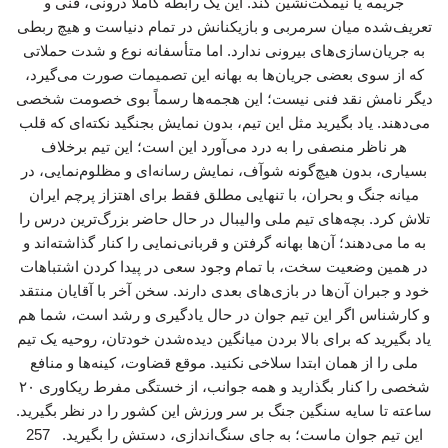
جریمه یا نیمکت‌نشین کند. این یک رابطه کاملاً درونی، فنی و
تعریف‌شده میان سرمربی و بازیکنانش در تمام دنیاست و هیچ ربطی
به جریان‌سازی‌های بیرونی ندارد. اما متأسفانه نوع و شدت حملاتی
که از سوی بعضی جریان‌ها به بهانه این تصمیمات صورت می‌گیرد،
دیگر نامش نقد فنی نیست؛ این هجمه‌ها رسماً بوی خصومت شخصی
می‌دهند. یاد بگیرید مثل این تیم، بدون نمایش بجنگید نکته‌ای که قلب
هر ناظر منصفی را به درد می‌آورد این است؛ این تیم برخلاف
بسیاری، بدون هیچ‌گونه شوآف، نمایش رسانه‌ای و مظلوم‌نمایی، در
میانه جنگ و بحران، با تنهایی مطلق فقط برای اهتزاز پرچم ایران
تلاش کرد. بچه‌های تیم ملی والیبال در حال حاضر بزرگ‌ترین درس را
به ما می‌دهند؛ آن‌ها بهانه گرفتن و قربانی‌نمایی را کنار گذاشته‌اند و
در همین وضعیت سخت، با تمام وجود سعی در پیدا کردن اشتباهات
خود و جبران آن‌ها در بازی‌های بعدی دارند. سخن آخر با آقایان منتقد
و کارشناس اگر این تیم جوان در حال یادگیری و رشد است، شما هم
یاد بگیرید که برای بالا بردن میانگین دیده‌شدن خودتان، روحیه یک تیم
ملی را از همان ابتدا سلاخی نکنید. موقع قضاوت، کینه‌ها و منافع
شخصی را کنار بگذارید و همه جوانب، از خستگی مفرط ریکاوری ۲۰
ساعته تا سایه سنگین جنگ بر سر ورزش این کشور را در نظر بگیرید.
این تیم جوان ماست؛ به جای سنگ‌اندازی، دستش را بگیرید. 257