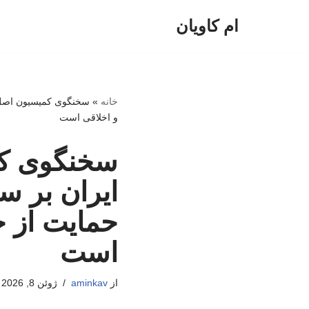
ام کاویان
پرش
به
محتوا
خانه
»
سخنگوی کمیسیون اصل ن
و اخلاقی است
سخنگوی کم
ایران بر س
حمایت از ح
است
از
aminkav
ژوئن 8, 2026