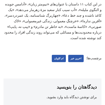
در این کتاب ۱۱ داستان با عنوان‌های «نیم‌متر زبان»، «آدامس جویده
و النگوی ملیله»، «آب سیب کنار سعید مزۀ زهرمار می‌دهد»، «یک
کاغذ تاشده و چند خط دعا»، «چهاربرگ شناسنامه، یک عمردردسر»،
«آفرین نداره!»، «خرچنگِ معمولی، زندگی غیرمعمولی»، «لاک
صورتی»، «کاسۀ ماست»، «به خاطر تن مادرم» و «پیپ نه، پایپ!»
درباره محدودیت‌ها و مسائلی که می‌تواند روند زندگی افراد را محدود
کند نوشته شده است.
برچسب‌ها:
اخرین خبر
ام کاویان
دیدگاهتان را بنویسید
برای نوشتن دیدگاه باید
وارد بشوید
.