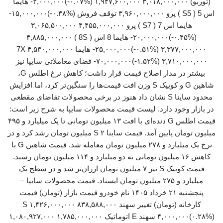
(توربو) ۳,۰۱۸,۰۰۰,۰۰۰ ۱,۹۴۷,۶۰۰,۰۰۰ (‎-۰.۰۷%‏)‎-۲,۰۰۰,۰۰۰‏ هایما
هایما اس 7 ( S7 ) پرو ۴,۴۵۵,۰۰۰,۰۰۰ ۳,۰۶۵,۵۰۰,۰۰۰
(‎-۰.۴۵%‏)‎-۲۰,۰۰۰,۰۰۰‏ هایما 8 اس ( 8S ) ۴,۸۸۵,۰۰۰,۰۰۰
۳,۳۷۷,۰۰۰,۰۰۰ (‎-۰.۵۱%‏)‎-۲۵,۰۰۰,۰۰۰‏ هایما 7X ۴,۵۳۰,۰۰۰,۰۰۰
۳,۷۱۰,۰۰۰,۰۰۰ (‎-۱.۵۲%‏)‎-۷۰,۰۰۰,۰۰۰‏ فضای معاملاتی سایپا نیز
بیشتر در مدار اصلاح قیمت قرار داشت؛ کاهش نرخ اطلس G،
شاهین G و کوییک S وزن افت قیمت‌ها را سنگین‌تر کرد، اما افزایش
محدود ساینا S نشان داد هنوز در برخی محصولات تقاضای مقطعی
در بازار وجود دارد. لیست قیمت محصولات سایپا به شرح زیر است:
قیمت اطلس G دنده‌ای با افت ۱۳ میلیون تومانی تا یک میلیارد و ۴۹۵
میلیون تومان پایین آمد. قیمت ساینا S ۲ میلیون تومان رشد کرد و در
نرخ یک میلیارد و ۲۷۸ میلیون تومان معامله شد. قیمت شاهین G با
کاهش ۱۶ میلیون تومانی به دو میلیارد و ۱۱۴ میلیون تومان رسید.
قیمت کوییک S نیز ۷ میلیون تومان ارزان‌تر شد و در سطح یک
میلیارد و ۲۷۵ میلیون تومان ایستاد. قیمت محصولات سایپا –
پنجشنبه ۲۱ خرداد ۱۴۰۵ نام خودرو قیمت بازار (تومان) قیمت
کارخانه (تومان) تغییر سهند S ۱,۴۲۶,۰۰۰,۰۰۰ ۸۳۸,۵۸۸,۰۰۰
(‎۰.۲۸%‏)‎۴,۰۰۰,۰۰۰‏ سهند E اتوماتیک ۱,۷۸۵,۰۰۰,۰۰۰ ۱,۰۸۰,۹۲۷,۰۰۰