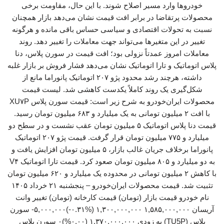
خودروها وارد مسیر اصلاح شوند. با این حال، مقاومت برخی
محصولات پرتقاضا در برابر افت قیمت نشان می‌دهد بازار همچنان
نسبت به تحولات اقتصادی و سیاسی حساس باقی مانده و هرگونه
تغییر در این متغیرها می‌تواند جهت معاملات را تغییر دهد. روند
معاملات امروز عمدتاً نزولی بود؛ افت قیمت در سورن پلاس، دنا
پلاس اتوماتیک و تارا اتوماتیک نشان می‌دهد فشار فروش بر بازار غلبه
داشته، هرچند رشد محدود پژو ۲۰۷ اتوماتیک پانوراما مانع از
شکل‌گیری یک روند کاملاً یکدست کاهشی شد. لیست قیمت
محصولات ایران‌خودرو به شرح زیر است: قیمت سورن پلاس XU۷P
با افت ۲ میلیون تومانی به یک میلیارد و ۶۸۳ میلیون تومان رسید.
قیمت دنا پلاس اتوماتیک ۵ میلیون تومان عقب نشست و در سطح دو
میلیارد و ۷۷۵ میلیون تومان قرار گرفت. قیمت پژو ۲۰۷ اتوماتیک
پانوراما برخلاف جریان غالب بازار، ۵ میلیون تومان افزایش یافت و
به دو میلیارد و ۸۰۵ میلیون تومان صعود کرد. قیمت تارا اتوماتیک V۴
با کاهش ۲ میلیون تومانی در محدوده یک میلیارد و ۶۲۰ میلیون تومان
تثبیت شد. قیمت محصولات ایران‌خودرو – پنجشنبه ۲۱ خرداد ۱۴۰۵
نام خودرو قیمت بازار (تومان) قیمت کارخانه (تومان) تغییر وانت
آریسان ۱,۵۸۵,۰۰۰,۰۰۰ ۱,۳۰۰,۰۰۰,۰۰۰ (‎-۰.۳۱%‏)‎-۵,۰۰۰,۰۰۰‏ سورن
پلاس (TU5P) به زودی ۱,۳۷۰,۰۰۰,۰۰۰ (۰.۰۰%)۰ سورن پلاس