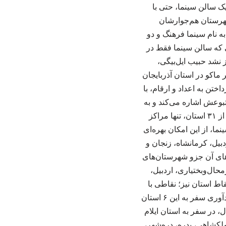
ک سالن سینما، حتی با
فیت، داشته باشد و این حق ساکنانش است. حتی که مردم ایلام و ساکنان ۱۲ شهرستان هم‌جوارشان
ه نام سینما فرهنگ و دو
ن و دیگری در ایوان. (عکس اصلی: سینما آزادی کرمانشاه) از ۶ استانی که سالن سینما فقط در
نشد حبیب ایل‌بیگی،
اکو در استان آذربایجان
از ۳۰ سال افتتاح کند پیش از پرداختن به اعداد و ارقام، با
 بررسی‌های صورت گرفته در سال ۱۴۰۴ در موسسه متبوعش اشاره می‌کند و به
خبرآنلاین می‌گوید: «طبق بررسی‌های‌مان ما در موسسه سینماشهر در سال ۱۴۰۴، در ۶ استان از ۳۱ استان، تنها مراکز
ما، از این امکان بهره‌ای
دبیل، کرمانشاه، زنجان و
‌های آن جزو شهرستان‌های
حال‌وبختیاری، اردبیل،
باید جز مرکز، در دیگر نقاط استان نیز؛ نقاطی با
جمعیت بالای ۱۰۰ هزار نفر، صاحب سینما شوند.» مدیرعامل موسسه سینماشهر صحبت را با یادآوری سفر به این ۶ استان
ثال، در سفر به استان ایلام
، ملکشاهی، بدره، دره‌شهر،