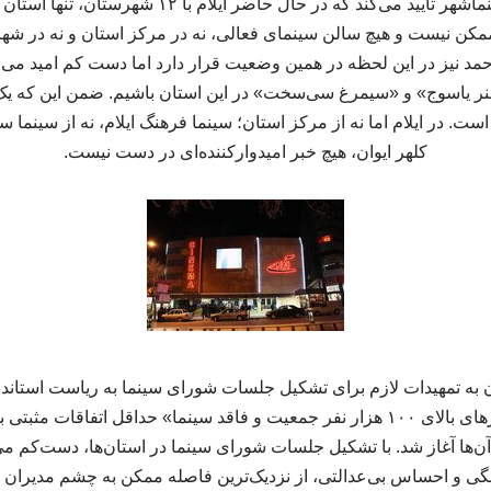
مدیرعامل موسسه سینماشهر تایید می‌کند که در حال حاضر 
ممکن نیست و هیچ سالن سینمای فعالی، نه در مرکز استان و نه در شهرس
احمد نیز در این لحظه در همین وضعیت قرار دارد اما دست کم امید می‌
نر یاسوج» و «سیمرغ سی‌سخت» در این استان باشیم. ضمن این که یک
 در ایلام اما نه از مرکز استان؛ سینما فرهنگ ایلام، نه از سینما سرا
کلهر ایوان، هیچ خبر امیدوارکننده‌ای در دست نیست.
به تمهیدات لازم برای تشکیل جلسات شورای سینما به ریاست استاندارا
طرح احداث سینما در شهرهای بالای ۱۰۰ هزار نفر جمعیت و فاقد سینما» حداقل اتف
ا (۶ بهمن ۱۴۰۳) با آن‌ها آغاز شد. با تشکیل جلسات شورای سینما در استان‌ها، دست‌
گی و احساس بی‌عدالتی، از نزدیک‌ترین فاصله ممکن به چشم مدیران م