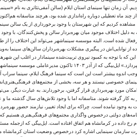
دیم. آن زمان تنها سینمای استان ایلام (سالن آمفی‌تئاتری به نام «سین
ز چند ماه تعطیلی دوباره راه‌اندازی شده بود، هرچند متاسفانه هم‌اکن
 مشاهده کردیم که این شهرستان با وجود برخورداری از یک سالن سینما
سلامی تا سال ۱۳۹۹، به دلیل اختلاف موجود میان بهره‌بردار سالن و پخش‌کنندگان، ب
اشهر، در دهه ۹۰ غیرفعال شده است. البته موسسه سینماشهر می‌تواند این اختلاف ر
تفاده از توانایی‌اش در پیگیری مشکلات بهره‌برداران سالن‌های سینما به‌
ن که با توجه به کمبود نیروی تربیت‌شده سینمادار در اغلب این شهرها م
آموزش و پشتیبانی نیز بپردازد.» ایل‌بیگی که از آذر ۱۴۰۳ تاکنون مدیرعا
وجب اندوه بیشتر است این است که سینما فرهنگ ایلام، سینما سراب آبدا
 سینمای خصوصی نیستند و هر سه، بخشی از مجتمع‌های فرهنگی‌هنری‌اند
 امکان مورد بهره‌برداری قرار گرفتن، برخوردارند. به عبارت دیگر، می‌ت
ر به کار گرفته شوند. متاسفانه اما با وجود تلاش‌های سال گذشته ما و 
 به وجود نیامده است. چراکه برای ایجاد تغییر، نیازمند حضور بهره‌ب
نامه‌های دولتی درخصوص واگذاری مجتمع‌های فرهنگی‌هنری هستیم که ه
م رخ داده در کرمانشاه هم اتفاق افتاده است. ایل‌بیگی که ازجمله مس
رت سازمان سینمایی اشاره کرد درخصوص وضعیت استان کرمانشاه می‌ا