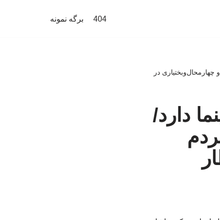
404
برگه نمونه
 و چهارمحال‌وبختیاری در
نما دارد/
مردم
ار