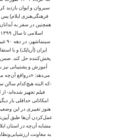
سیروان و ایوان بازدید کر
فرهنگی‌هنری ایلام) پس ا
همچنین در سفر به آبدانان
ا
سینم
ایران (آریاتِک) و با اس
پ‍خش‌کننده حل کند. ضمن ای
می‌دهد: «درواقع آن‌چه م
-که البته هیچ‌کدام سالن
فیلم تجهیز شده‌اند- از
امکاناتی حداقلی بار دیگ
هنوز تغییری در این وضعیت
عمل‌کردن آن‌ها طبق آیین‌
مشابه آن‌چه در استان ایلا
به معاونت ارزشیابی‌ونظا