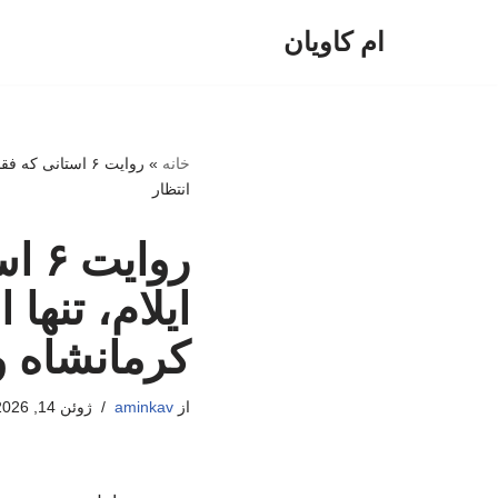
ام کاویان
پرش
به
محتوا
خانه
»
روایت ۶ استانی 
انتظار
روا
ایلام، تنها
کرمانشاه و
از
aminkav
ژوئن 14, 2026