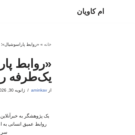
ام کاویان
پرش
به
محتوا
خانه
»
«روابط پاراسوشیال»؛ ر
«روابط پار
یک‌طرفه را
از
aminkav
ژانویه 30, 2026
یک پژوهشگر به خبرآنلای
روابط عمیق انسانی به ام
سرما