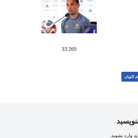
265 33
م کاویان
بنویسید
ید
وارد بشوید
.