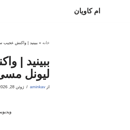
ام کاویان
پرش
به
محتوا
خانه
»
ببینید | واکنش عجیب 
ببینید | و
لیونل مسی
از
aminkav
ژوئن 28, 2026
ویدیوی