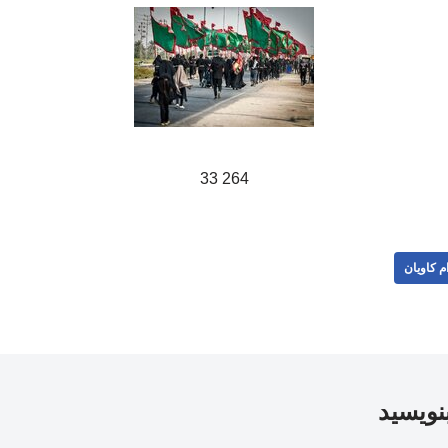
264 33
م کاویان
بنویسید