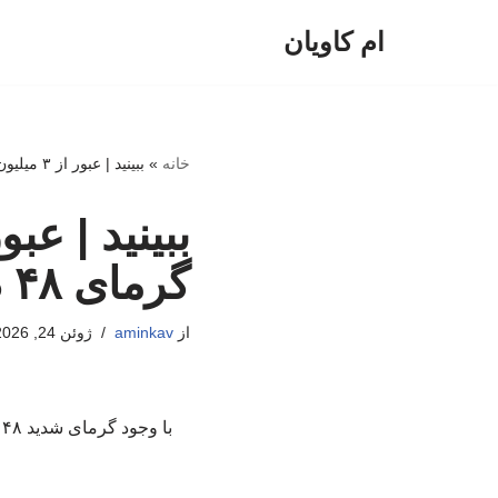
ام کاویان
پرش
به
محتوا
خانه
»
ببینید | عبور از ۳ میلیون زائر کربلا از مرز در گرمای ۴۸ درجه
گرمای ۴۸ درجه
از
aminkav
ژوئن 24, 2026