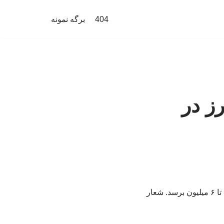
404
برگه نمونه
ز مرز در
با وجود گرمای شدید ۴۸ درجه، شمار زائران کربلا از ۳ میلیون نفر گذشته و احتمال می‌رود به ۵ تا ۶ میلیون برسد. شعار