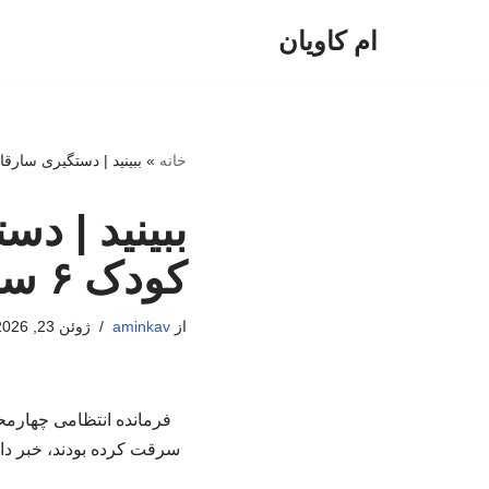
ام کاویان
پرش
به
محتوا
خانه
»
ببینید | دستگیری سارقان خشن
ببینید | د
کودک ۶ ساله را کشیدند
از
aminkav
ژوئن 23, 2026
سرقت کرده بودند، خبر داد