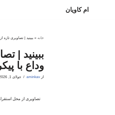
ام کاویان
پرش
به
محتوا
خانه
»
ببینید | تصاویری تازه 
ببینید | ت
وداع با پیک
از
aminkav
جولای 1, 2026
تصاویری از محل استقرار 