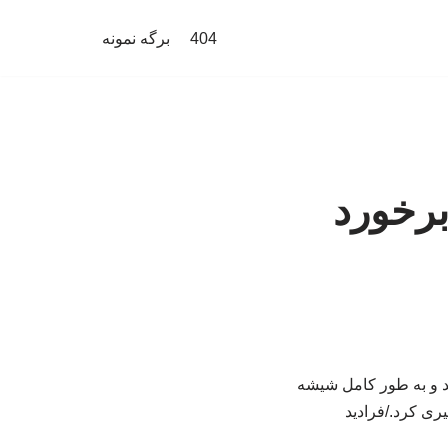
404
برگه نمونه
برخورد
د و به طور کامل شیشه
ری کرد./فرادید