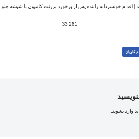
261 33
م کاویان
بنویسید
ید
وارد بشوید
.