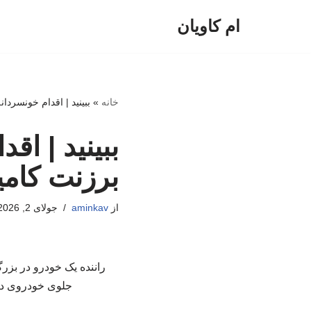
ام کاویان
پرش
به
محتوا
خانه
»
ببینید | اقدام خونسردا
ببینید | اق
برزنت کامی
از
aminkav
جولای 2, 2026
راننده یک خودرو در بز
جلوی خودروی در 