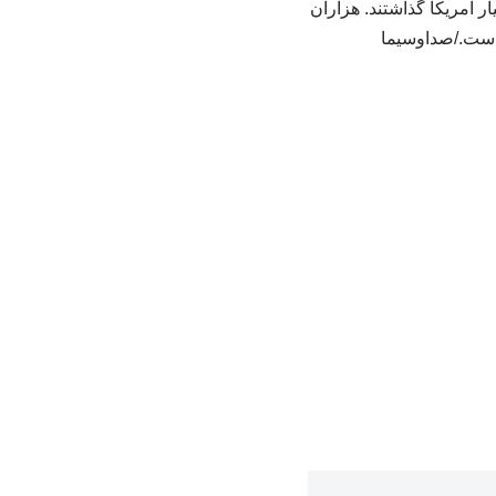
ار آمریکا گذاشتند. هزاران
 است./صداوسیما