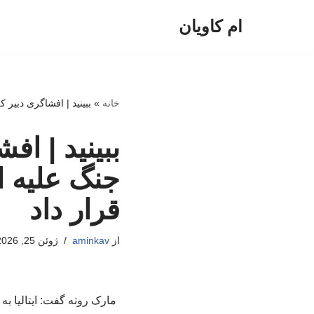
ام کاویان
پرش
به
محتوا
خانه
»
ببینید | افشاگری دبیر کل
ببینید | افش
جنگ علیه ای
قرار داد
از
aminkav
ژوئن 25, 2026