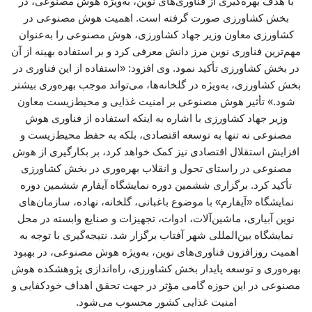
با هدف بهره‌گیری از فناوری‌های نوین، به‌ویژه هوش مصنوعی، در
بخش کشاورزی صورت گرفته است. اهمیت هوش مصنوعی در
کشاورزی معاون وزیر جهاد کشاورزی، هوش مصنوعی را به‌عنوان
مهم‌ترین فناوری نوین مرز دانش معرفی کرد و بر استفاده بهینه از آن
در بخش کشاورزی تأکید نمود. وی افزود: «استفاده از این فناوری در
بخش کشاورزی، به‌ویژه در گلخانه‌ها، می‌تواند موجب بهره‌وری بیشتر
شود.» تأثیر هوش مصنوعی بر امنیت غذایی و محیط‌زیست معاون
وزیر جهاد کشاورزی با اشاره به اینکه استفاده از فناوری هوش
مصنوعی نه تنها به توسعه اقتصادی، بلکه به حفظ محیط‌زیست و
افزایش استقلال اقتصادی نیز کمک خواهد کرد، بر بکارگیری از هوش
مصنوعی در راستای تحول و انقلاب بهره‌وری در بخش کشاورزی
تأکید کرد. برگزاری ششمین دوره نمایشگاه آیفارم ششمین دوره
نمایشگاه «آیفارم» با موضوع باغبانی، گلخانه، نهاده، سازمان‌های
نوین آبیاری، ماشین‌آلات، ادوات، تجهیزات و صنایع وابسته در محل
نمایشگاه بین‌المللی شهر آفتاب برگزار شد. نتیجه‌گیری با توجه به
اهمیت روزافزون فناوری‌های نوین، به‌ویژه هوش مصنوعی، در بهبود
بهره‌وری و توسعه پایدار بخش کشاورزی، راه‌اندازی پژوهشکده هوش
مصنوعی در این حوزه گامی مؤثر در جهت تحقق اهداف خودکفایی و
امنیت غذایی کشور محسوب می‌شود.