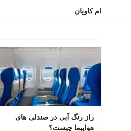
ام کاویان
پرش
به
محتوا
راز رنگ آبی در صندلی های
هواپیما چیست؟