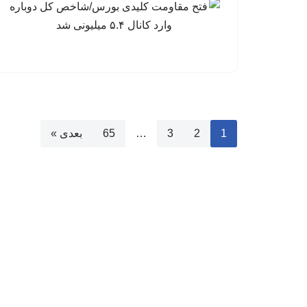
1
2
3
…
65
بعدی »