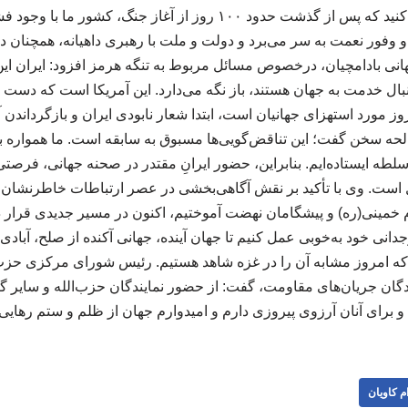
عمل می‌کند. مشاهده می‌کنید که پس از گذشت حدود ۱۰۰ روز از آغاز جنگ
 وفور نعمت به سر می‌برد و دولت و ملت با رهبری داهیانه، همچنان
هانی بادامچیان، درخصوص مسائل مربوط به تنگه هرمز افزود: ایران این
نبال خدمت به جهان هستند، باز نگه می‌دارد. این آمریکا است که دست ب
ز مورد استهزای جهانیان است، ابتدا شعار نابودی ایران و بازگرداندن
حه سخن گفت؛ این تناقض‌گویی‌ها مسبوق به سابقه است. ما همواره 
سلطه ایستاده‌ایم. بنابراین، حضور ایرانِ مقتدر در صحنه جهانی، فرصتی 
م خمینی(ره) و پیشگامان نهضت آموختیم، اکنون در مسیر جدیدی قرار دا
انی خود به‌خوبی عمل کنیم تا جهان آینده، جهانی آکنده از صلح، آبادی
 که امروز مشابه آن را در غزه شاهد هستیم. رئیس شورای مرکزی حزب 
دگان جریان‌های مقاومت، گفت: از حضور نمایندگان حزب‌الله و سایر 
و برای آنان آرزوی پیروزی دارم و امیدوارم جهان از ظلم و ستم رهایی ی
م کاویان