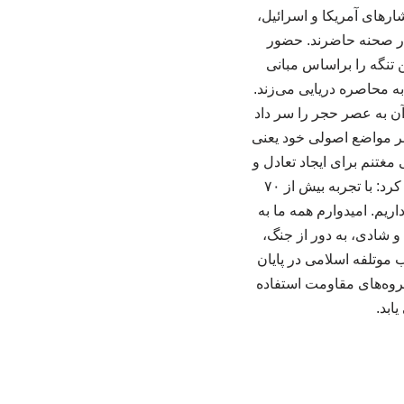
، کشور ما با وجود فشارهای آمریکا و اسرائیل،
 در صحنه حاضرند. حضور
 تنگه را براساس مبانی
ه محاصره دریایی می‌زند.
 آن به عصر حجر را سر داد
بر مواضع اصولی خود یعنی
مغتنم برای ایجاد تعادل و
تعدیل در روابط بین‌الملل است. وی با تأکید بر نقش آگاهی‌بخشی در عصر ارتباطات خاطرنشان کرد: با تجربه بیش از ۷۰
ریم. امیدوارم همه ما به
 و شادی، به دور از جنگ،
موتلفه اسلامی در پایان
گروه‌های مقاومت استفاده
ابد.