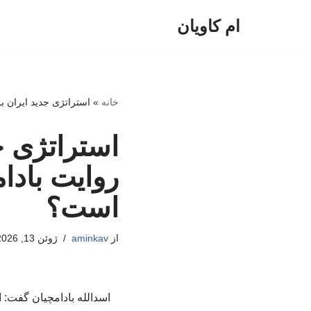
ام کاویان
پرش
به
محتوا
خانه
»
استراتژی جدید ایران ب
استراتژی ج
روایت بادا
است؟
از
aminkav
ژوئن 13, 2026
اسدالله بادامچیان گفت