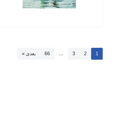
1
2
3
…
66
بعدی »