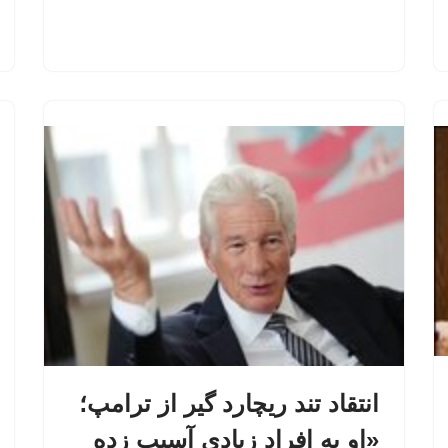
انتقاد تند ریچارد گیر از ترامپ؛
«او به افراد زیادی آسیب زده