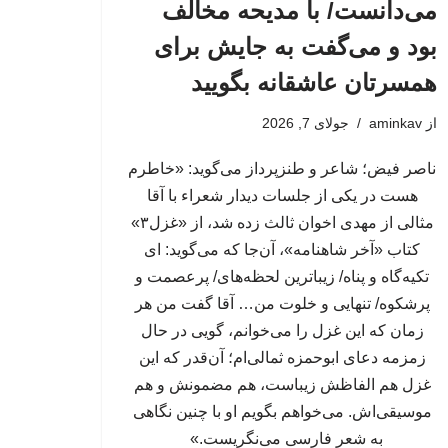
می‌دانست/ با مدیحه مخالف
بود و می‌گفت به جایش برای
همسرتان عاشقانه بگویید
از
aminkav
جولای 7, 2026
ناصر فیض؛ شاعر و طنزپرداز می‌گوید: «خاطرم
هست در یکی از جلسات دیدار شعراء با آقا
مثالی از مهدی اخوان ثالث زده شد، از «غزل۳»
کتاب «آخر شاهنامه»، آن‌جا که می‌گوید: ای
تکیه‌گاه و پناه/ زیباترین لحظه‌های/ پرعصمت و
پرشکوه/ تنهایی و خلوت من… آقا گفت من هر
زمان که این غزل را می‌خوانم، گویی در حال
زمزمه دعای ابوحمزه ثمالی‌ام؛ آن‌قدر که این
غزل هم الفاظش زیباست، هم مضمونش و هم
موسیقی‌اش. می‌خواهم بگویم او با چنین نگاهی
به شعر فارسی می‌نگریست.»