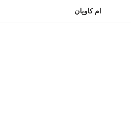
ام کاویان
پرش
به
محتوا